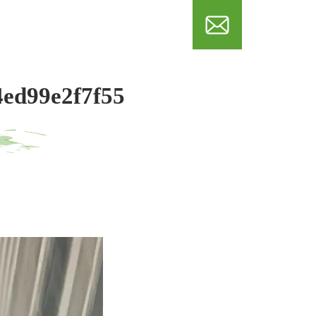
メール
4ed99e2f7f55