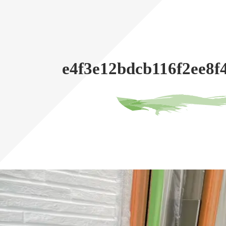
e4f3e12bdcb116f2ee8f