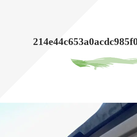
214e44c653a0acdc985f