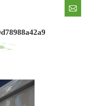
メール
0d78988a42a9